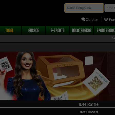
Obrolan
Pen
TOGEL
ARCADE
E-SPORTS
BOLATANGKAS
SPORTSBOOK
Sela
IDN Raffle
Bet Closed