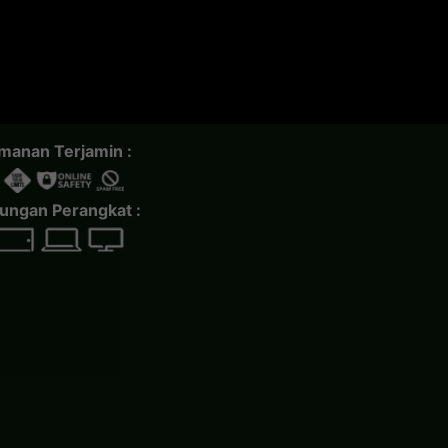
manan Terjamin :
ungan Perangkat :