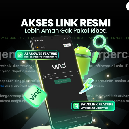
ERMAINAN FAIR
CARA BERMAIN
VIDEO TUTORIAL
MOBILE
ALTERNATIF L
gen Judi Online Terperc
terbaik dan terlengkap. Fair dan merupakan salah satu terbesar di asia.
 yang dapat dimainkan.
cepatan tinggi serta dealer yang aktif akan membuat permainan casino 
oki
versi android memberikan kemudahan untuk anda bermain.
dengan tampilan yang simpel dan mudah di akses untuk melayani kebutuhan
ikasi langsung dengan customer service kami, dengan pelayanan ramah dan