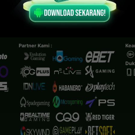
Partner Kami :
Kea
Duk