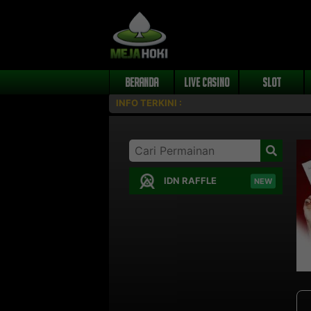
BERANDA
LIVE CASINO
SLOT
INFO TERKINI :
IDN RAFFLE
NEW