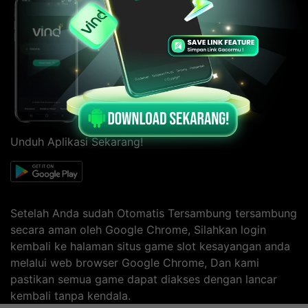
Unduh Aplikasi Sekarang!
Setelah Anda sudah Otomatis Tersambung tersambung
secara aman oleh Google Chrome, Silahkan login
kembali ke halaman situs game slot kesayangan anda
melalui web browser Google Chrome, Dan kami
pastikan semua game dapat diakses dengan lancar
kembali tanpa kendala.