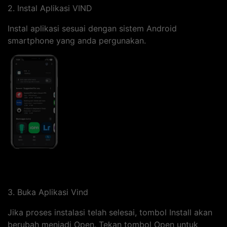
2. Instal Aplikasi VIND
Instal aplikasi sesuai dengan sistem Android
smartphone yang anda pergunakan.
3. Buka Aplikasi Vind
Jika proses instalasi telah selesai, tombol Install akan
berubah menjadi Open. Tekan tombol Open untuk