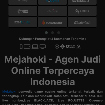
Dukungan Perangkat & Keamanan Terjamin :
Mejahoki - Agen Judi
Online Terpercaya
Indonesia
Mejahoki
penyedia game casino online terkenal, terbaik dan
terlengkap. Fair dan merupakan salah satu terbesar di asia. IDN
live number,Live BLACKJACK, Live ROULETTE, Queenco
BACCARAT dan masih banyak permainan yang dapat dimainkan.