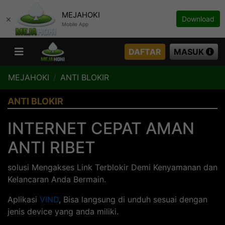
MEJAHOKI
×
Download
Mobile App
DAFTAR
MASUK
MEJAHOKI
ANTI BLOKIR
ANTI BLOKIR
INTERNET CEPAT AMAN
ANTI RIBET
solusi Mengakses Link Terblokir Demi Kenyamanan dan
Kelancaran Anda Bermain.
Aplikasi
VIND
, Bisa langsung di unduh sesuai dengan
jenis device yang anda miliki.